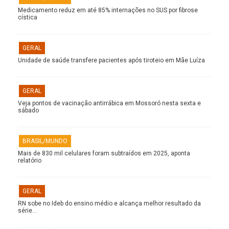
Medicamento reduz em até 85% internações no SUS por fibrose
cística
GERAL
Unidade de saúde transfere pacientes após tiroteio em Mãe Luíza
GERAL
Veja pontos de vacinação antirrábica em Mossoró nesta sexta e
sábado
BRASIL/MUNDO
Mais de 830 mil celulares foram subtraídos em 2025, aponta
relatório
GERAL
RN sobe no Ideb do ensino médio e alcança melhor resultado da
série…