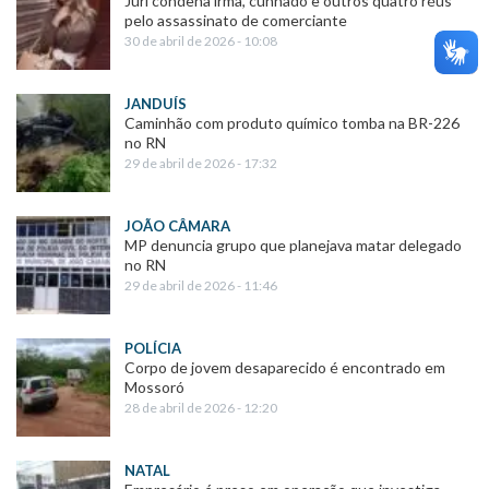
Júri condena irmã, cunhado e outros quatro réus
pelo assassinato de comerciante
30 de abril de 2026 - 10:08
JANDUÍS
Caminhão com produto químico tomba na BR-226
no RN
29 de abril de 2026 - 17:32
JOÃO CÂMARA
MP denuncia grupo que planejava matar delegado
no RN
29 de abril de 2026 - 11:46
POLÍCIA
Corpo de jovem desaparecido é encontrado em
Mossoró
28 de abril de 2026 - 12:20
NATAL