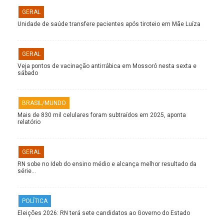
GERAL
Unidade de saúde transfere pacientes após tiroteio em Mãe Luíza
GERAL
Veja pontos de vacinação antirrábica em Mossoró nesta sexta e
sábado
BRASIL/MUNDO
Mais de 830 mil celulares foram subtraídos em 2025, aponta
relatório
GERAL
RN sobe no Ideb do ensino médio e alcança melhor resultado da
série…
POLÍTICA
Eleições 2026: RN terá sete candidatos ao Governo do Estado