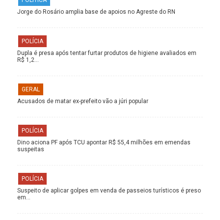
Jorge do Rosário amplia base de apoios no Agreste do RN
POLÍCIA
Dupla é presa após tentar furtar produtos de higiene avaliados em
R$ 1,2…
GERAL
Acusados de matar ex-prefeito vão a júri popular
POLÍCIA
Dino aciona PF após TCU apontar R$ 55,4 milhões em emendas
suspeitas
POLÍCIA
Suspeito de aplicar golpes em venda de passeios turísticos é preso
em…