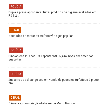
POLÍCIA
Dupla é presa após tentar furtar produtos de higiene avaliados em
R$ 1,2…
GERAL
Acusados de matar ex-prefeito vão a júri popular
POLÍCIA
Dino aciona PF após TCU apontar R$ 55,4 milhões em emendas
suspeitas
POLÍCIA
Suspeito de aplicar golpes em venda de passeios turísticos é preso
em…
GERAL
Câmara aprova criação do bairro de Morro Branco