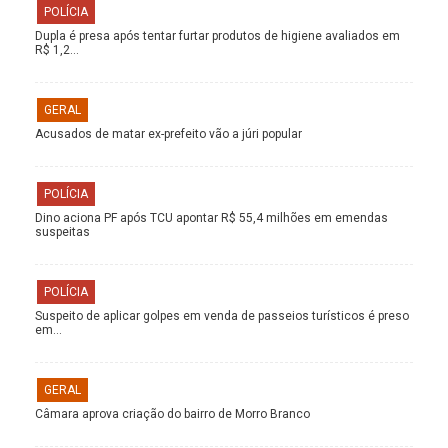
POLÍCIA
Dupla é presa após tentar furtar produtos de higiene avaliados em
R$ 1,2…
GERAL
Acusados de matar ex-prefeito vão a júri popular
POLÍCIA
Dino aciona PF após TCU apontar R$ 55,4 milhões em emendas
suspeitas
POLÍCIA
Suspeito de aplicar golpes em venda de passeios turísticos é preso
em…
GERAL
Câmara aprova criação do bairro de Morro Branco