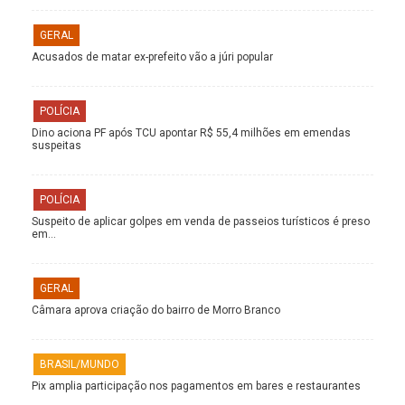
GERAL
Acusados de matar ex-prefeito vão a júri popular
POLÍCIA
Dino aciona PF após TCU apontar R$ 55,4 milhões em emendas
suspeitas
POLÍCIA
Suspeito de aplicar golpes em venda de passeios turísticos é preso
em…
GERAL
Câmara aprova criação do bairro de Morro Branco
BRASIL/MUNDO
Pix amplia participação nos pagamentos em bares e restaurantes