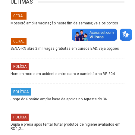
ÚLTIMAS
GERAL
Mossoró amplia vacinação neste fim de semana; veja os pontos
GERAL
SENAI-RN abre 2 mil vagas gratuitas em cursos EAD; veja opções
POLÍCIA
Homem morre em acidente entre carro e caminhão na BR-304
POLÍTICA
Jorge do Rosário amplia base de apoios no Agreste do RN
POLÍCIA
Dupla é presa após tentar furtar produtos de higiene avaliados em
R$ 1,2…