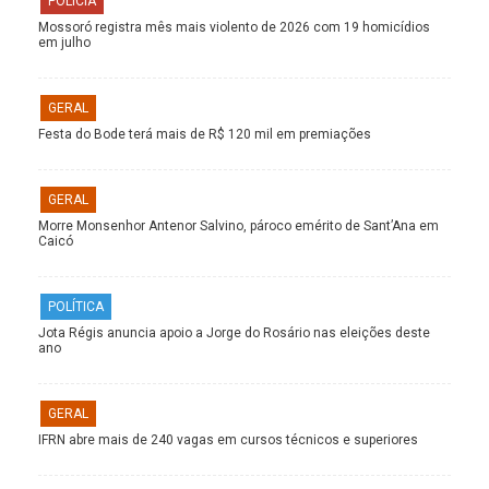
POLÍCIA
Mossoró registra mês mais violento de 2026 com 19 homicídios
em julho
GERAL
Festa do Bode terá mais de R$ 120 mil em premiações
GERAL
Morre Monsenhor Antenor Salvino, pároco emérito de Sant’Ana em
Caicó
POLÍTICA
Jota Régis anuncia apoio a Jorge do Rosário nas eleições deste
ano
GERAL
IFRN abre mais de 240 vagas em cursos técnicos e superiores