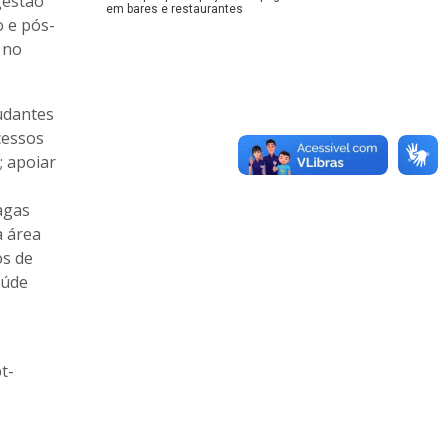
gestão
em bares e restaurantes
o e pós-
 no
tudantes
cessos
; apoiar
agas
a área
os de
aúde
t-