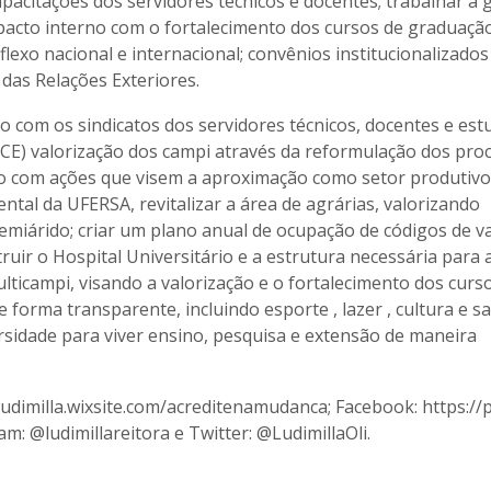
pacitações dos servidores técnicos e docentes; trabalhar a 
mpacto interno com o fortalecimento dos cursos de graduaçã
exo nacional e internacional; convênios institucionalizados
 das Relações Exteriores.
o com os sindicatos dos servidores técnicos, docentes e es
E) valorização dos campi através da reformulação dos pro
do com ações que visem a aproximação como setor produtivo
ntal da UFERSA, revitalizar a área de agrárias, valorizando
semiárido; criar um plano anual de ocupação de códigos de v
ruir o Hospital Universitário e a estrutura necessária para 
lticampi, visando a valorização e o fortalecimento dos curs
e forma transparente, incluindo esporte , lazer , cultura e s
rsidade para viver ensino, pesquisa e extensão de maneira
dimilla.wixsite.com/acreditenamudanca; Facebook: https://p
m: @ludimillareitora e Twitter: @LudimillaOli.