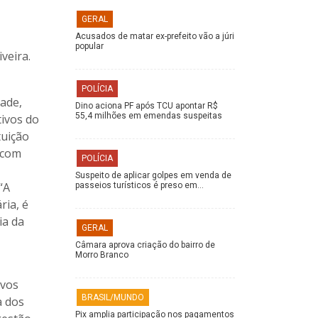
GERAL
Acusados de matar ex-prefeito vão a júri
popular
veira.
POLÍCIA
dade,
Dino aciona PF após TCU apontar R$
55,4 milhões em emendas suspeitas
ivos do
tuição
 com
POLÍCIA
Suspeito de aplicar golpes em venda de
“A
passeios turísticos é preso em…
ria, é
ia da
GERAL
Câmara aprova criação do bairro de
Morro Branco
ivos
BRASIL/MUNDO
a dos
Pix amplia participação nos pagamentos