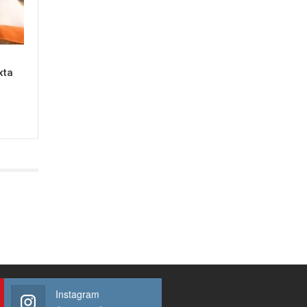
xta
Instagram