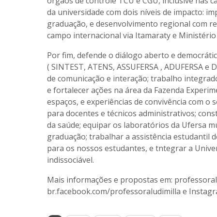
órgãos de controle TCU e CGU, inclusive nas ca
da universidade com dois níveis de impacto: i
graduação, e desenvolvimento regional com refl
campo internacional via Itamaraty e Ministério
Por fim, defende o diálogo aberto e democrátic
( SINTEST, ATENS, ASSUFERSA , ADUFERSA e DC
de comunicação e interação; trabalho integra
e fortalecer ações na área da Fazenda Experime
espaços, e experiências de convivência com o 
para docentes e técnicos administrativos; const
da saúde; equipar os laboratórios da Ufersa mu
graduação; trabalhar a assistência estudantil d
para os nossos estudantes, e tntegrar a Unive
indissociável.
Mais informações e propostas em: professoralu
br.facebook.com/professoraludimilla e Instagra