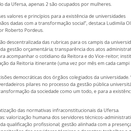
do da Ufersa, apenas 2 são ocupados por mulheres.
es valores e princípios para a existência de universidades
mãos dadas com a transformação social”, destaca Ludimila Oli
sor Roberto Pordeus.
ão descentralizada das rubricas para os campis da universi
 gestão orçamentária; transparência dos atos administrat
ra acompanhar o cotidiano da Reitora e do Vice-reitor; insti
iação da Reitoria itinerante (uma vez por mês em cada campi
isões democráticas dos órgãos colegiados da universidade. 
rdadeiros pilares no processo da gestão pública universitá
ansformação da sociedade como um todo, e para a existênc
tização das normativas infraconstitucionais da Ufersa.
s: valorização humana dos servidores técnicos-administrat
 qualificação profissional; gestão alinhada com a presenç