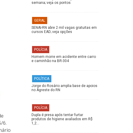
semana; veja os pontos
GERAL
SENAI-RN abre 2 mil vagas gratuitas em
cursos EAD; veja opções
POLÍCIA
Homem morre em acidente entre carro
e caminhão na BR-304
POLÍTICA
Jorge do Rosário amplia base de apoios
no Agreste do RN
POLÍCIA
de
Dupla é presa após tentar furtar
produtos de higiene avaliados em R$
/6.
1,2…
nário