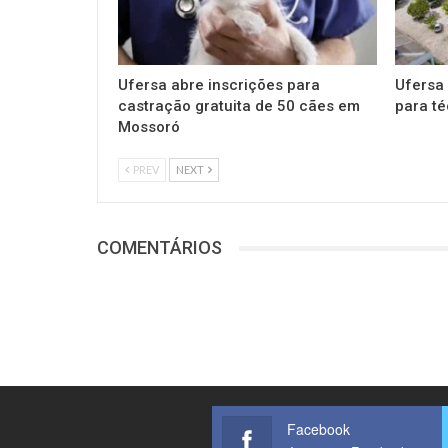
Ufersa abre inscrições para
Ufersa
castração gratuita de 50 cães em
para té
Mossoró
PREV
NEXT
COMENTÁRIOS
Facebook