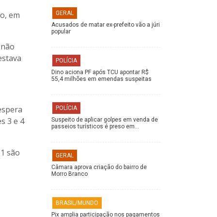
to, em
GERAL
Acusados de matar ex-prefeito vão a júri
popular
a não
estava
POLÍCIA
Dino aciona PF após TCU apontar R$
55,4 milhões em emendas suspeitas
espera
POLÍCIA
s 3 e 4
Suspeito de aplicar golpes em venda de
passeios turísticos é preso em…
51 são
GERAL
Câmara aprova criação do bairro de
Morro Branco
BRASIL/MUNDO
Pix amplia participação nos pagamentos