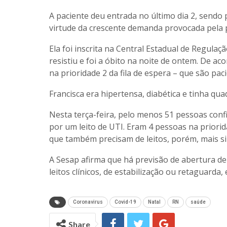
A paciente deu entrada no último dia 2, send
virtude da crescente demanda provocada pela 
Ela foi inscrita na Central Estadual de Regulaç
resistiu e foi a óbito na noite de ontem. De ac
na prioridade 2 da fila de espera – que são pac
Francisca era hipertensa, diabética e tinha qu
Nesta terça-feira, pelo menos 51 pessoas conf
por um leito de UTI. Eram 4 pessoas na priorida
que também precisam de leitos, porém, mais sim
A Sesap afirma que há previsão de abertura de
leitos clínicos, de estabilização ou retaguarda,
Coronavirus
Covid-19
Natal
RN
saúde
Share