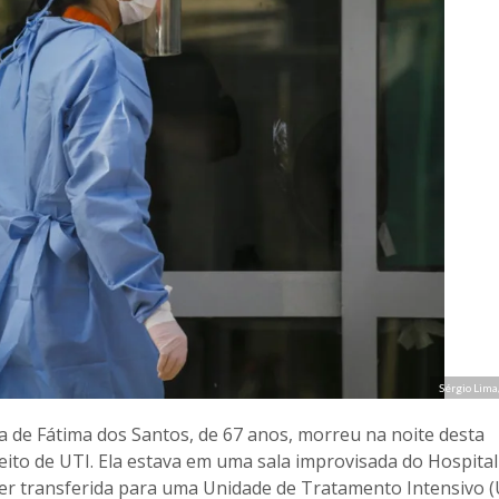
Sérgio Lim
ia de Fátima dos Santos, de 67 anos, morreu na noite desta
leito de UTI. Ela estava em uma sala improvisada do Hospita
er transferida para uma Unidade de Tratamento Intensivo (