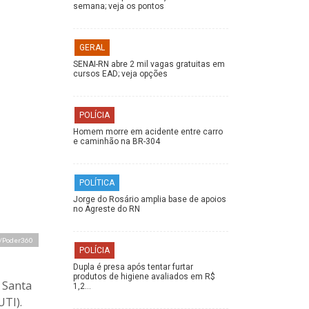
semana; veja os pontos
GERAL
SENAI-RN abre 2 mil vagas gratuitas em
cursos EAD; veja opções
POLÍCIA
Homem morre em acidente entre carro
e caminhão na BR-304
POLÍTICA
Jorge do Rosário amplia base de apoios
no Agreste do RN
a/Poder360
POLÍCIA
Dupla é presa após tentar furtar
produtos de higiene avaliados em R$
l Santa
1,2…
UTI).