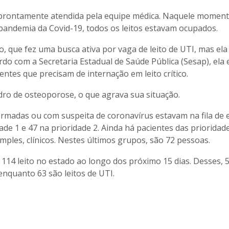
o prontamente atendida pela equipe médica. Naquele momen
pandemia da Covid-19, todos os leitos estavam ocupados.
ão, que fez uma busca ativa por vaga de leito de UTI, mas el
ordo com a Secretaria Estadual de Saúde Pública (Sesap), ela 
ientes que precisam de internação em leito crítico.
adro de osteoporose, o que agrava sua situação.
irmadas ou com suspeita de coronavírus estavam na fila de 
de 1 e 47 na prioridade 2. Ainda há pacientes das prioridade
ples, clínicos. Nestes últimos grupos, são 72 pessoas.
 114 leito no estado ao longo dos próximo 15 dias. Desses, 
 enquanto 63 são leitos de UTI.