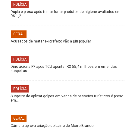
POLÍCIA
Dupla é presa após tentar furtar produtos de higiene avaliados em
R$ 1,2…
GERAL
Acusados de matar ex-prefeito vão a júri popular
POLÍCIA
Dino aciona PF após TCU apontar R$ 55,4 milhões em emendas
suspeitas
POLÍCIA
Suspeito de aplicar golpes em venda de passeios turísticos é preso
em…
GERAL
Câmara aprova criação do bairro de Morro Branco