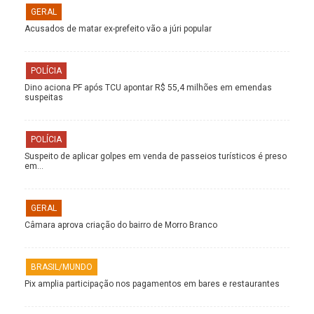
GERAL
Acusados de matar ex-prefeito vão a júri popular
POLÍCIA
Dino aciona PF após TCU apontar R$ 55,4 milhões em emendas
suspeitas
POLÍCIA
Suspeito de aplicar golpes em venda de passeios turísticos é preso
em…
GERAL
Câmara aprova criação do bairro de Morro Branco
BRASIL/MUNDO
Pix amplia participação nos pagamentos em bares e restaurantes