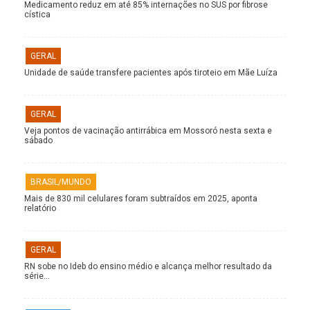
Medicamento reduz em até 85% internações no SUS por fibrose
cística
GERAL
Unidade de saúde transfere pacientes após tiroteio em Mãe Luíza
GERAL
Veja pontos de vacinação antirrábica em Mossoró nesta sexta e
sábado
BRASIL/MUNDO
Mais de 830 mil celulares foram subtraídos em 2025, aponta
relatório
GERAL
RN sobe no Ideb do ensino médio e alcança melhor resultado da
série…