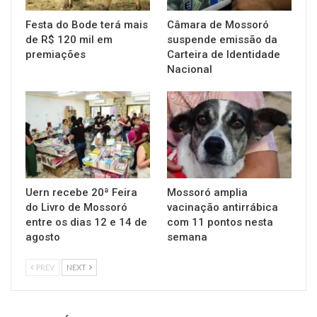
Festa do Bode terá mais
Câmara de Mossoró
de R$ 120 mil em
suspende emissão da
premiações
Carteira de Identidade
Nacional
Uern recebe 20ª Feira
Mossoró amplia
do Livro de Mossoró
vacinação antirrábica
entre os dias 12 e 14 de
com 11 pontos nesta
agosto
semana
PREV
NEXT