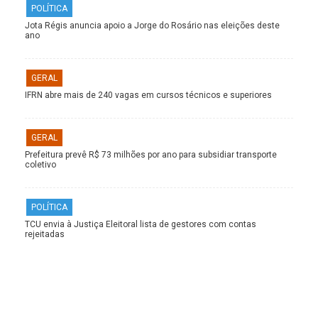
POLÍTICA
Jota Régis anuncia apoio a Jorge do Rosário nas eleições deste
ano
GERAL
IFRN abre mais de 240 vagas em cursos técnicos e superiores
GERAL
Prefeitura prevê R$ 73 milhões por ano para subsidiar transporte
coletivo
POLÍTICA
TCU envia à Justiça Eleitoral lista de gestores com contas
rejeitadas