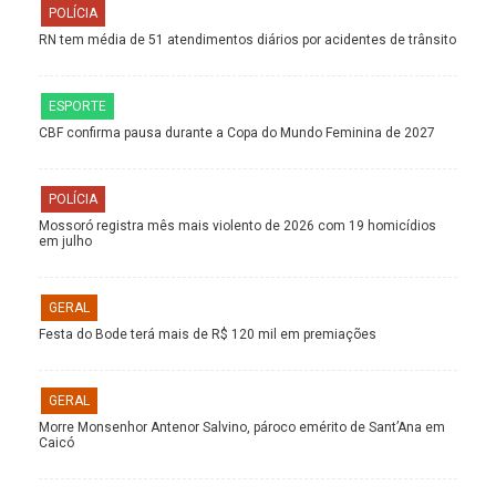
POLÍCIA
RN tem média de 51 atendimentos diários por acidentes de trânsito
ESPORTE
CBF confirma pausa durante a Copa do Mundo Feminina de 2027
POLÍCIA
Mossoró registra mês mais violento de 2026 com 19 homicídios
em julho
GERAL
Festa do Bode terá mais de R$ 120 mil em premiações
GERAL
Morre Monsenhor Antenor Salvino, pároco emérito de Sant’Ana em
Caicó