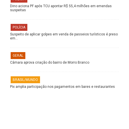
Dino aciona PF após TCU apontar R$ 55,4 milhões em emendas
suspeitas
POLÍCIA
Suspeito de aplicar golpes em venda de passeios turísticos é preso
em…
GERAL
Câmara aprova criação do bairro de Morro Branco
BRASIL/MUNDO
Pix amplia participação nos pagamentos em bares e restaurantes