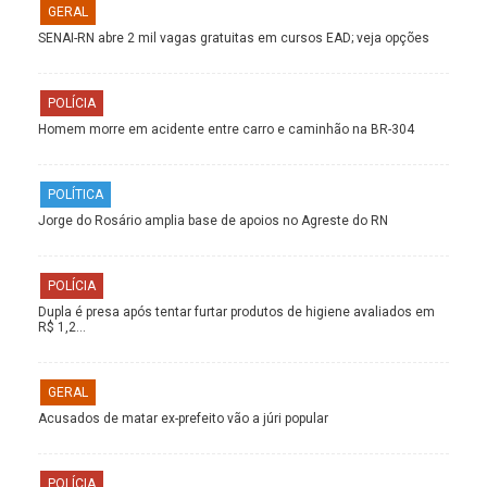
GERAL
SENAI-RN abre 2 mil vagas gratuitas em cursos EAD; veja opções
POLÍCIA
Homem morre em acidente entre carro e caminhão na BR-304
POLÍTICA
Jorge do Rosário amplia base de apoios no Agreste do RN
POLÍCIA
Dupla é presa após tentar furtar produtos de higiene avaliados em
R$ 1,2…
GERAL
Acusados de matar ex-prefeito vão a júri popular
POLÍCIA