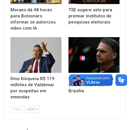
Moraes dá 48 horas
TSE sugere selo para
para Bolsonaro
premiar institutos de
informar se autorizou
pesquisas eleitorais
vídeo com IA
Dino bloqueia R$ 119
PF faz busca na casa
milhões de Valdemar
de Bolsonaro em
por suspeitas em
Brasília
emendas
PREV
NEXT