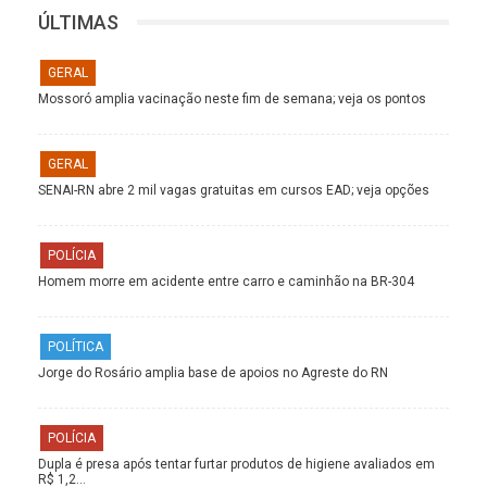
ÚLTIMAS
GERAL
Mossoró amplia vacinação neste fim de semana; veja os pontos
GERAL
SENAI-RN abre 2 mil vagas gratuitas em cursos EAD; veja opções
POLÍCIA
Homem morre em acidente entre carro e caminhão na BR-304
POLÍTICA
Jorge do Rosário amplia base de apoios no Agreste do RN
POLÍCIA
Dupla é presa após tentar furtar produtos de higiene avaliados em
R$ 1,2…