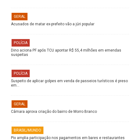
GERAL
Acusados de matar ex-prefeito vão a júri popular
POLÍCIA
Dino aciona PF após TCU apontar R$ 55,4 milhões em emendas
suspeitas
POLÍCIA
Suspeito de aplicar golpes em venda de passeios turísticos é preso
em…
GERAL
Câmara aprova criação do bairro de Morro Branco
BRASIL/MUNDO
Pix amplia participação nos pagamentos em bares e restaurantes