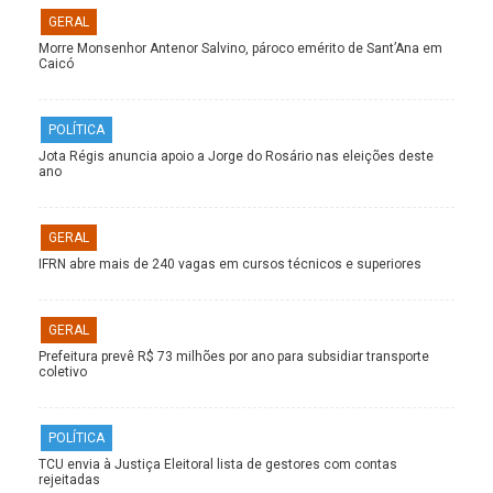
GERAL
Morre Monsenhor Antenor Salvino, pároco emérito de Sant’Ana em
Caicó
POLÍTICA
Jota Régis anuncia apoio a Jorge do Rosário nas eleições deste
ano
GERAL
IFRN abre mais de 240 vagas em cursos técnicos e superiores
GERAL
Prefeitura prevê R$ 73 milhões por ano para subsidiar transporte
coletivo
POLÍTICA
TCU envia à Justiça Eleitoral lista de gestores com contas
rejeitadas