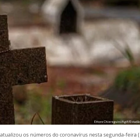
Ettore Chiereguini/Agif/Estadã
) atualizou os números do coronavírus nesta segunda-feira (