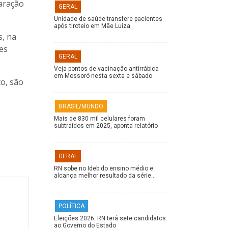
paração
GERAL
Unidade de saúde transfere pacientes
após tiroteio em Mãe Luíza
s, na
es
GERAL
Veja pontos de vacinação antirrábica
em Mossoró nesta sexta e sábado
o, são
BRASIL/MUNDO
Mais de 830 mil celulares foram
subtraídos em 2025, aponta relatório
GERAL
RN sobe no Ideb do ensino médio e
alcança melhor resultado da série…
POLÍTICA
Eleições 2026: RN terá sete candidatos
ao Governo do Estado