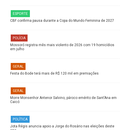
ESPORTE
CBF confirma pausa durante a Copa do Mundo Feminina de 2027
POLÍCIA
Mossoró registra mês mais violento de 2026 com 19 homicídios
em julho
GERAL
Festa do Bode terá mais de R$ 120 mil em premiações
GERAL
Morre Monsenhor Antenor Salvino, pároco emérito de Sant’Ana em
Caicó
POLÍTICA
Jota Régis anuncia apoio a Jorge do Rosário nas eleições deste