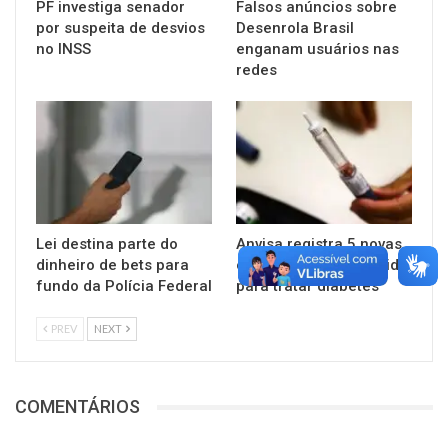
PF investiga senador
Falsos anúncios sobre
por suspeita de desvios
Desenrola Brasil
no INSS
enganam usuários nas
redes
Lei destina parte do
Anvisa registra 5 novas
dinheiro de bets para
canetas de semaglutida
fundo da Polícia Federal
para tratar diabetes
PREV
NEXT
COMENTÁRIOS