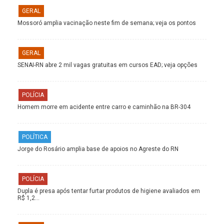
GERAL
Mossoró amplia vacinação neste fim de semana; veja os pontos
GERAL
SENAI-RN abre 2 mil vagas gratuitas em cursos EAD; veja opções
POLÍCIA
Homem morre em acidente entre carro e caminhão na BR-304
POLÍTICA
Jorge do Rosário amplia base de apoios no Agreste do RN
POLÍCIA
Dupla é presa após tentar furtar produtos de higiene avaliados em
R$ 1,2…