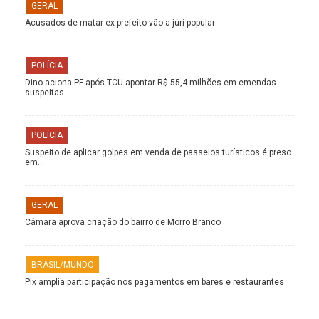
GERAL
Acusados de matar ex-prefeito vão a júri popular
POLÍCIA
Dino aciona PF após TCU apontar R$ 55,4 milhões em emendas
suspeitas
POLÍCIA
Suspeito de aplicar golpes em venda de passeios turísticos é preso
em…
GERAL
Câmara aprova criação do bairro de Morro Branco
BRASIL/MUNDO
Pix amplia participação nos pagamentos em bares e restaurantes