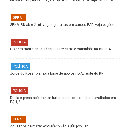
Mossoró amplia vacinação neste fim de semana; veja os pontos
GERAL
SENAI-RN abre 2 mil vagas gratuitas em cursos EAD; veja opções
POLÍCIA
Homem morre em acidente entre carro e caminhão na BR-304
POLÍTICA
Jorge do Rosário amplia base de apoios no Agreste do RN
POLÍCIA
Dupla é presa após tentar furtar produtos de higiene avaliados em
R$ 1,2…
GERAL
Acusados de matar ex-prefeito vão a júri popular