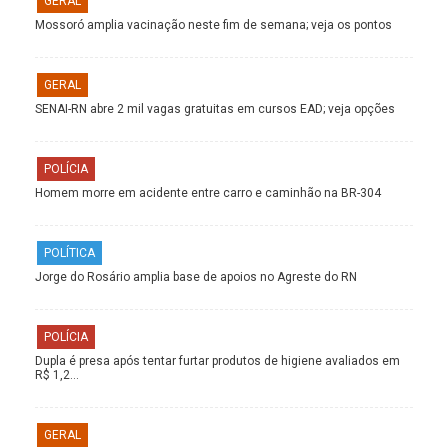
GERAL
Mossoró amplia vacinação neste fim de semana; veja os pontos
GERAL
SENAI-RN abre 2 mil vagas gratuitas em cursos EAD; veja opções
POLÍCIA
Homem morre em acidente entre carro e caminhão na BR-304
POLÍTICA
Jorge do Rosário amplia base de apoios no Agreste do RN
POLÍCIA
Dupla é presa após tentar furtar produtos de higiene avaliados em
R$ 1,2…
GERAL