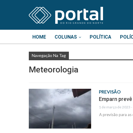
HOME
COLUNAS
POLÍTICA
POLÍ
Navegação Na Tag
Meteorologia
PREVISÃO
Emparn prevê 
1 de março de 2023 -
A previsão para as