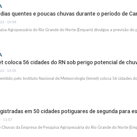
A
dias quentes e poucas chuvas durante o período de Ca
23 - 10:38
isa Agropecuária do Rio Grande do Norte (Emparn) divulgou a previsão do
A
et coloca 56 cidades do RN sob perigo potencial de chu
22 - 13:03
emitido pelo Instituto Nacional de Meteorologia (Inmet) coloca 56 cidades d
gistradas em 50 cidades potiguares de segunda para es
 - 11:07
e Chuvas da Empresa de Pesquisa Agropecuária do Rio Grande do Norte (Emp