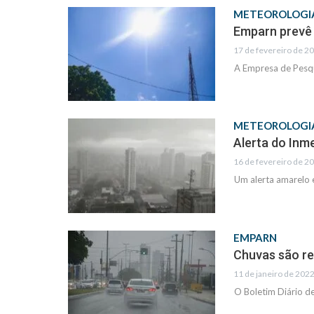
METEOROLOGI
Emparn prevê 
17 de fevereiro de 20
A Empresa de Pesqu
METEOROLOGI
Alerta do Inm
16 de fevereiro de 20
Um alerta amarelo 
EMPARN
Chuvas são re
11 de janeiro de 2022
O Boletim Diário d