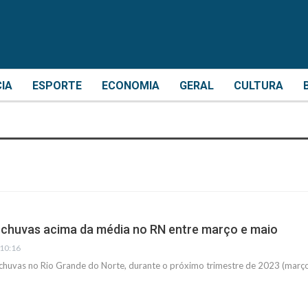
CIA
ESPORTE
ECONOMIA
GERAL
CULTURA
chuvas acima da média no RN entre março e maio
 10:16
 chuvas no Rio Grande do Norte, durante o próximo trimestre de 2023 (março,