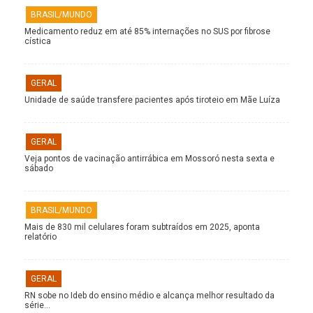
BRASIL/MUNDO
Medicamento reduz em até 85% internações no SUS por fibrose
cística
GERAL
Unidade de saúde transfere pacientes após tiroteio em Mãe Luíza
GERAL
Veja pontos de vacinação antirrábica em Mossoró nesta sexta e
sábado
BRASIL/MUNDO
Mais de 830 mil celulares foram subtraídos em 2025, aponta
relatório
GERAL
RN sobe no Ideb do ensino médio e alcança melhor resultado da
série…