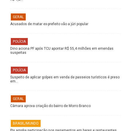
GERAL
Acusados de matar ex-prefeito vão a júri popular
POLÍCIA
Dino aciona PF após TCU apontar R$ 55,4 milhões em emendas
suspeitas
POLÍCIA
Suspeito de aplicar golpes em venda de passeios turísticos é preso
em…
GERAL
Câmara aprova criação do bairro de Morro Branco
BRASIL/MUNDO
Pix amplia participação nos pagamentos em bares e restaurantes