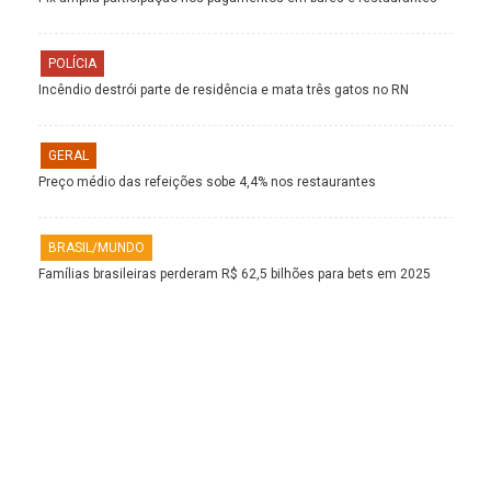
POLÍCIA
Incêndio destrói parte de residência e mata três gatos no RN
GERAL
Preço médio das refeições sobe 4,4% nos restaurantes
BRASIL/MUNDO
Famílias brasileiras perderam R$ 62,5 bilhões para bets em 2025