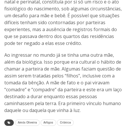
natal e perinatal, constituía por si só um risco e o ato
fisiológico do nascimento, sob algumas circunstâncias,
um desafio para mãe e bebê. É possível que situações
difíceis tenham sido contornadas por parteiras
experientes, mas a ausência de registros formais do
que se passava dentro dos quartos das residências
pode ter negado a elas esse crédito.
Ao ingressar no mundo já se tinha uma outra mãe,
além da biológica. Isso porque era cultural o hábito de
chamar a parteira de mãe. Algumas faziam questão de
assim serem tratadas pelos “filhos”, inclusive com a
tomada da bênção. A mãe de fato e o pai viravam
“comadre” e “compadre” da parteira e este era um laço
destinado a durar enquanto essas pessoas
caminhassem pela terra. Era primeiro vínculo humano
daquele ou daquela que vinha à luz.
Amós Oliveira
Artigos
Crônica