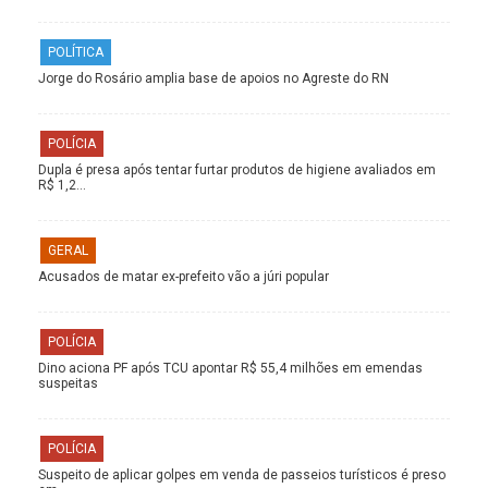
POLÍTICA
Jorge do Rosário amplia base de apoios no Agreste do RN
POLÍCIA
Dupla é presa após tentar furtar produtos de higiene avaliados em
R$ 1,2…
GERAL
Acusados de matar ex-prefeito vão a júri popular
POLÍCIA
Dino aciona PF após TCU apontar R$ 55,4 milhões em emendas
suspeitas
POLÍCIA
Suspeito de aplicar golpes em venda de passeios turísticos é preso