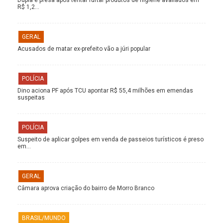
R$ 1,2…
GERAL
Acusados de matar ex-prefeito vão a júri popular
POLÍCIA
Dino aciona PF após TCU apontar R$ 55,4 milhões em emendas
suspeitas
POLÍCIA
Suspeito de aplicar golpes em venda de passeios turísticos é preso
em…
GERAL
Câmara aprova criação do bairro de Morro Branco
BRASIL/MUNDO