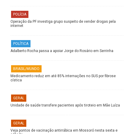
POLÍCIA
Operação da PF investiga grupo suspeito de vender drogas pela
internet
POLÍTICA
Adalberto Rocha passa a apoiar Jorge do Rosário em Serrinha
BRASIL/MUNDO
Medicamento reduz em até 85% internações no SUS por fibrose
cística
GERAL
Unidade de saúde transfere pacientes após tiroteio em Mãe Luíza
GERAL
Veja pontos de vacinação antirrábica em Mossoró nesta sexta e