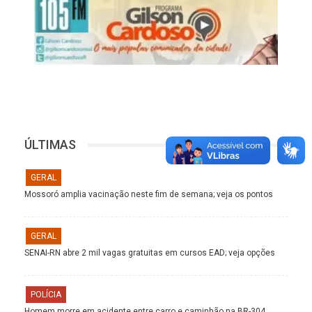
ÚLTIMAS
GERAL
Mossoró amplia vacinação neste fim de semana; veja os pontos
GERAL
SENAI-RN abre 2 mil vagas gratuitas em cursos EAD; veja opções
POLÍCIA
Homem morre em acidente entre carro e caminhão na BR-304