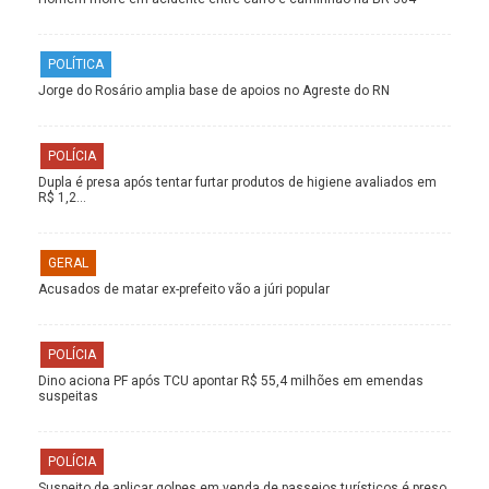
POLÍTICA
Jorge do Rosário amplia base de apoios no Agreste do RN
POLÍCIA
Dupla é presa após tentar furtar produtos de higiene avaliados em
R$ 1,2…
GERAL
Acusados de matar ex-prefeito vão a júri popular
POLÍCIA
Dino aciona PF após TCU apontar R$ 55,4 milhões em emendas
suspeitas
POLÍCIA
Suspeito de aplicar golpes em venda de passeios turísticos é preso