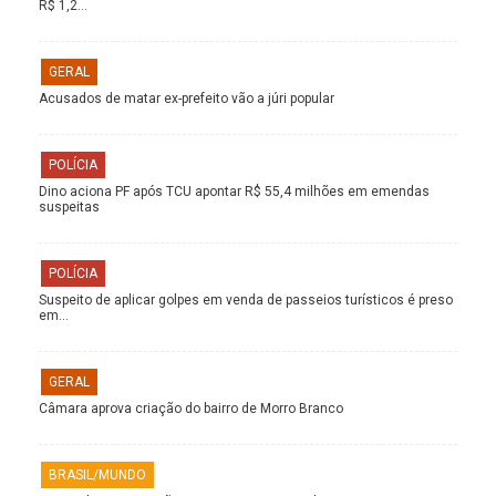
R$ 1,2…
GERAL
Acusados de matar ex-prefeito vão a júri popular
POLÍCIA
Dino aciona PF após TCU apontar R$ 55,4 milhões em emendas
suspeitas
POLÍCIA
Suspeito de aplicar golpes em venda de passeios turísticos é preso
em…
GERAL
Câmara aprova criação do bairro de Morro Branco
BRASIL/MUNDO