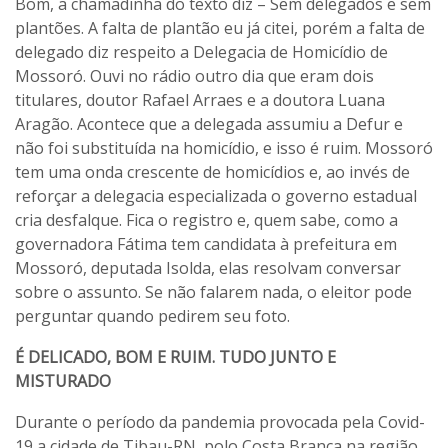
Bom, a chamadinha do texto diz – Sem delegados e sem
plantões. A falta de plantão eu já citei, porém a falta de
delegado diz respeito a Delegacia de Homicídio de
Mossoró. Ouvi no rádio outro dia que eram dois
titulares, doutor Rafael Arraes e a doutora Luana
Aragão. Acontece que a delegada assumiu a Defur e
não foi substituída na homicídio, e isso é ruim. Mossoró
tem uma onda crescente de homicídios e, ao invés de
reforçar a delegacia especializada o governo estadual
cria desfalque. Fica o registro e, quem sabe, como a
governadora Fátima tem candidata à prefeitura em
Mossoró, deputada Isolda, elas resolvam conversar
sobre o assunto. Se não falarem nada, o eleitor pode
perguntar quando pedirem seu foto.
É DELICADO, BOM E RUIM. TUDO JUNTO E
MISTURADO
Durante o período da pandemia provocada pela Covid-
19 a cidade de Tibau-RN, polo Costa Branca na região