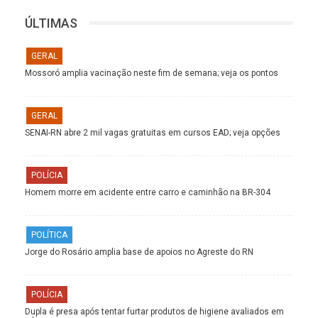
ÚLTIMAS
GERAL
Mossoró amplia vacinação neste fim de semana; veja os pontos
GERAL
SENAI-RN abre 2 mil vagas gratuitas em cursos EAD; veja opções
POLÍCIA
Homem morre em acidente entre carro e caminhão na BR-304
POLÍTICA
Jorge do Rosário amplia base de apoios no Agreste do RN
POLÍCIA
Dupla é presa após tentar furtar produtos de higiene avaliados em