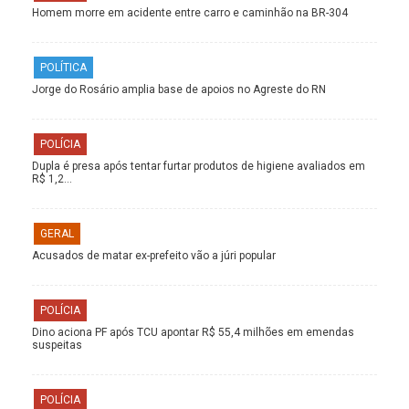
Homem morre em acidente entre carro e caminhão na BR-304
POLÍTICA
Jorge do Rosário amplia base de apoios no Agreste do RN
POLÍCIA
Dupla é presa após tentar furtar produtos de higiene avaliados em
R$ 1,2…
GERAL
Acusados de matar ex-prefeito vão a júri popular
POLÍCIA
Dino aciona PF após TCU apontar R$ 55,4 milhões em emendas
suspeitas
POLÍCIA