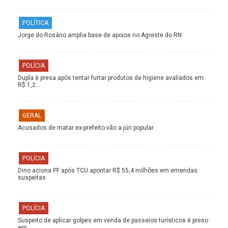
POLÍTICA
Jorge do Rosário amplia base de apoios no Agreste do RN
POLÍCIA
Dupla é presa após tentar furtar produtos de higiene avaliados em
R$ 1,2…
GERAL
Acusados de matar ex-prefeito vão a júri popular
POLÍCIA
Dino aciona PF após TCU apontar R$ 55,4 milhões em emendas
suspeitas
POLÍCIA
Suspeito de aplicar golpes em venda de passeios turísticos é preso
em…