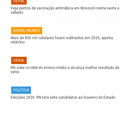
GERAL
Veja pontos de vacinação antirrábica em Mossoró nesta sexta e
sábado
BRASIL/MUNDO
Mais de 830 mil celulares foram subtraídos em 2025, aponta
relatório
GERAL
RN sobe no Ideb do ensino médio e alcança melhor resultado da
série…
POLÍTICA
Eleições 2026: RN terá sete candidatos ao Governo do Estado