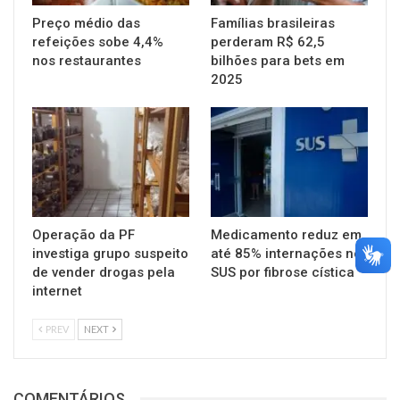
Preço médio das
Famílias brasileiras
refeições sobe 4,4%
perderam R$ 62,5
nos restaurantes
bilhões para bets em
2025
Operação da PF
Medicamento reduz em
investiga grupo suspeito
até 85% internações no
de vender drogas pela
SUS por fibrose cística
internet
PREV
NEXT
COMENTÁRIOS