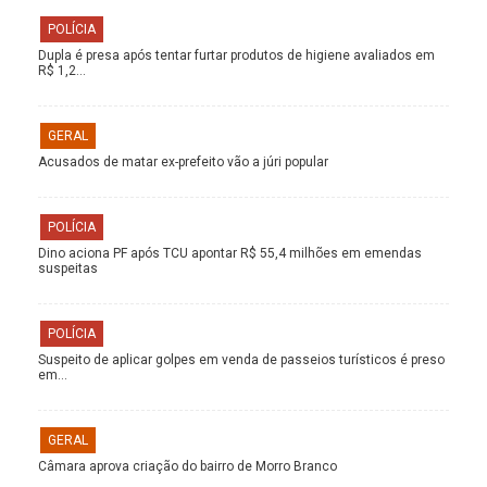
POLÍCIA
Dupla é presa após tentar furtar produtos de higiene avaliados em
R$ 1,2…
GERAL
Acusados de matar ex-prefeito vão a júri popular
POLÍCIA
Dino aciona PF após TCU apontar R$ 55,4 milhões em emendas
suspeitas
POLÍCIA
Suspeito de aplicar golpes em venda de passeios turísticos é preso
em…
GERAL
Câmara aprova criação do bairro de Morro Branco