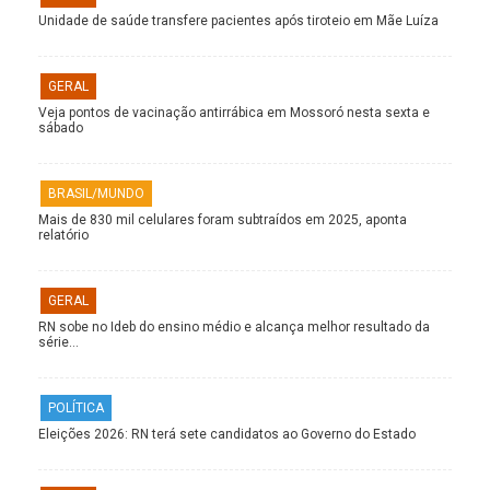
Unidade de saúde transfere pacientes após tiroteio em Mãe Luíza
GERAL
Veja pontos de vacinação antirrábica em Mossoró nesta sexta e
sábado
BRASIL/MUNDO
Mais de 830 mil celulares foram subtraídos em 2025, aponta
relatório
GERAL
RN sobe no Ideb do ensino médio e alcança melhor resultado da
série…
POLÍTICA
Eleições 2026: RN terá sete candidatos ao Governo do Estado