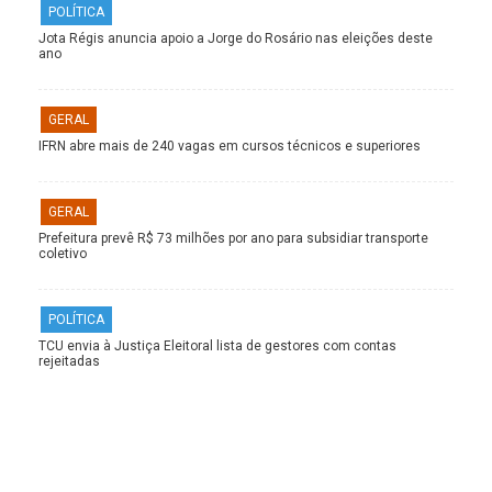
POLÍTICA
Jota Régis anuncia apoio a Jorge do Rosário nas eleições deste
ano
GERAL
IFRN abre mais de 240 vagas em cursos técnicos e superiores
GERAL
Prefeitura prevê R$ 73 milhões por ano para subsidiar transporte
coletivo
POLÍTICA
TCU envia à Justiça Eleitoral lista de gestores com contas
rejeitadas