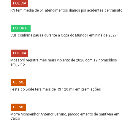
POLÍCIA
RN tem média de 51 atendimentos diários por acidentes de trânsito
ESPORTE
CBF confirma pausa durante a Copa do Mundo Feminina de 2027
POLÍCIA
Mossoró registra mês mais violento de 2026 com 19 homicídios
em julho
GERAL
Festa do Bode terá mais de R$ 120 mil em premiações
GERAL
Morre Monsenhor Antenor Salvino, pároco emérito de Sant’Ana em
Caicó