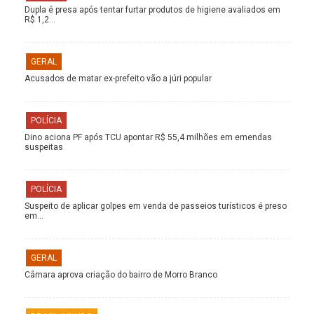
Dupla é presa após tentar furtar produtos de higiene avaliados em
R$ 1,2…
GERAL
Acusados de matar ex-prefeito vão a júri popular
POLÍCIA
Dino aciona PF após TCU apontar R$ 55,4 milhões em emendas
suspeitas
POLÍCIA
Suspeito de aplicar golpes em venda de passeios turísticos é preso
em…
GERAL
Câmara aprova criação do bairro de Morro Branco