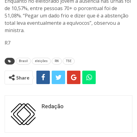
Enquanto no eleitorado jovem a ausência nas urnas foi
de 10,57%, entre pessoas 70+ o porcentual foi de
51,08%. “Pegar um dado frio e dizer que é a abstenção
total leva eventualmente a equívocos”, observou a
ministra.
R7
Brasil
eleições
RN
TSE
Share
Redação