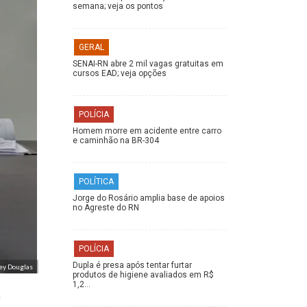
semana; veja os pontos
GERAL
SENAI-RN abre 2 mil vagas gratuitas em
cursos EAD; veja opções
POLÍCIA
Homem morre em acidente entre carro
e caminhão na BR-304
POLÍTICA
Jorge do Rosário amplia base de apoios
no Agreste do RN
POLÍCIA
Dupla é presa após tentar furtar
ey Douglas
produtos de higiene avaliados em R$
1,2…
a