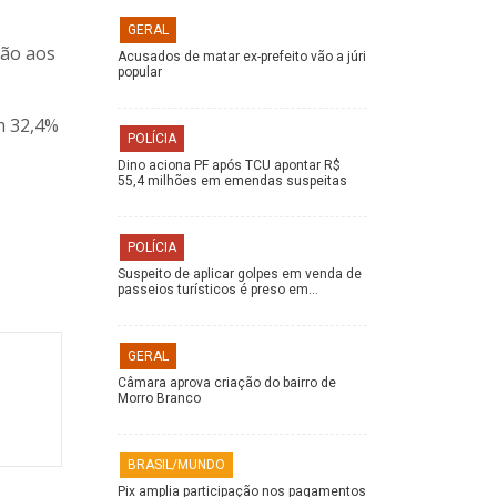
GERAL
ção aos
Acusados de matar ex-prefeito vão a júri
popular
m 32,4%
POLÍCIA
Dino aciona PF após TCU apontar R$
55,4 milhões em emendas suspeitas
POLÍCIA
Suspeito de aplicar golpes em venda de
passeios turísticos é preso em…
GERAL
Câmara aprova criação do bairro de
Morro Branco
BRASIL/MUNDO
Pix amplia participação nos pagamentos