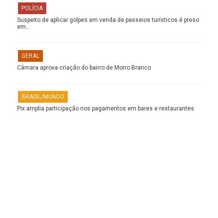
POLÍCIA
Suspeito de aplicar golpes em venda de passeios turísticos é preso
em…
GERAL
Câmara aprova criação do bairro de Morro Branco
BRASIL/MUNDO
Pix amplia participação nos pagamentos em bares e restaurantes