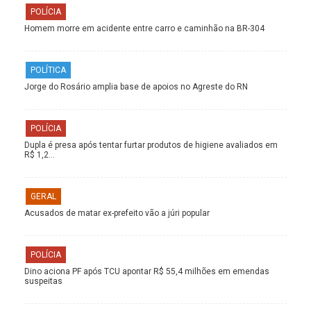
POLÍCIA
Homem morre em acidente entre carro e caminhão na BR-304
POLÍTICA
Jorge do Rosário amplia base de apoios no Agreste do RN
POLÍCIA
Dupla é presa após tentar furtar produtos de higiene avaliados em
R$ 1,2…
GERAL
Acusados de matar ex-prefeito vão a júri popular
POLÍCIA
Dino aciona PF após TCU apontar R$ 55,4 milhões em emendas
suspeitas