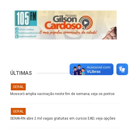
ÚLTIMAS
GERAL
Mossoró amplia vacinação neste fim de semana; veja os pontos
GERAL
SENAI-RN abre 2 mil vagas gratuitas em cursos EAD; veja opções