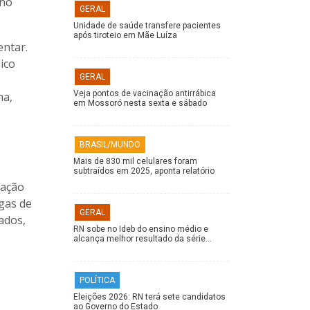
 no
GERAL
Unidade de saúde transfere pacientes
após tiroteio em Mãe Luíza
entar.
ico
GERAL
Veja pontos de vacinação antirrábica
ha,
em Mossoró nesta sexta e sábado
BRASIL/MUNDO
Mais de 830 mil celulares foram
subtraídos em 2025, aponta relatório
gação
gas de
GERAL
ados,
RN sobe no Ideb do ensino médio e
alcança melhor resultado da série…
POLÍTICA
Eleições 2026: RN terá sete candidatos
ao Governo do Estado