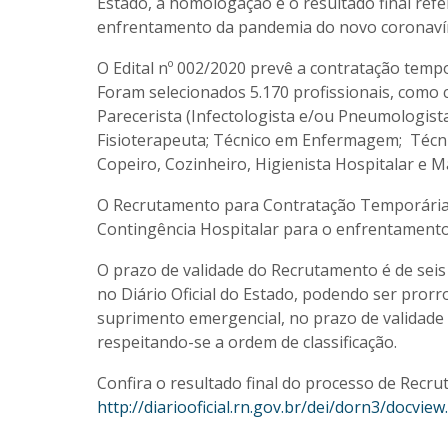
Estado, a homologação e o resultado final ref
enfrentamento da pandemia do novo coronavíru
O Edital nº 002/2020 prevê a contratação tempo
Foram selecionados 5.170 profissionais, como c
Parecerista (Infectologista e/ou Pneumologista
Fisioterapeuta; Técnico em Enfermagem; Técnic
Copeiro, Cozinheiro, Higienista Hospitalar e M
O Recrutamento para Contratação Temporária d
Contingência Hospitalar para o enfrentament
O prazo de validade do Recrutamento é de seis
no Diário Oficial do Estado, podendo ser pror
suprimento emergencial, no prazo de validade d
respeitando-se a ordem de classificação.
Confira o resultado final do processo de Rec
http://diariooficial.rn.gov.br/dei/dorn3/doc