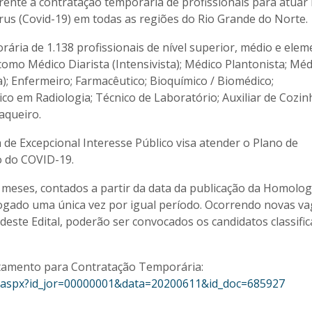
erente à contratação temporária de profissionais para atuar
s (Covid-19) em todas as regiões do Rio Grande do Norte.
rária de 1.138 profissionais de nível superior, médio e elem
omo Médico Diarista (Intensivista); Médico Plantonista; Méd
); Enfermeiro; Farmacêutico; Bioquímico / Biomédico;
o em Radiologia; Técnico de Laboratório; Auxiliar de Cozin
aqueiro.
e Excepcional Interesse Público visa atender o Plano de
o do COVID-19.
 meses, contados a partir da data da publicação da Homolo
rogado uma única vez por igual período. Ocorrendo novas va
este Edital, poderão ser convocados os candidatos classific
rutamento para Contratação Temporária:
view.aspx?id_jor=00000001&data=20200611&id_doc=685927