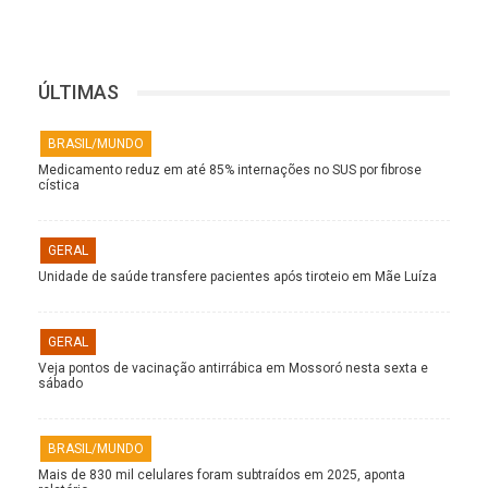
ÚLTIMAS
BRASIL/MUNDO
Medicamento reduz em até 85% internações no SUS por fibrose
cística
GERAL
Unidade de saúde transfere pacientes após tiroteio em Mãe Luíza
GERAL
Veja pontos de vacinação antirrábica em Mossoró nesta sexta e
sábado
BRASIL/MUNDO
Mais de 830 mil celulares foram subtraídos em 2025, aponta