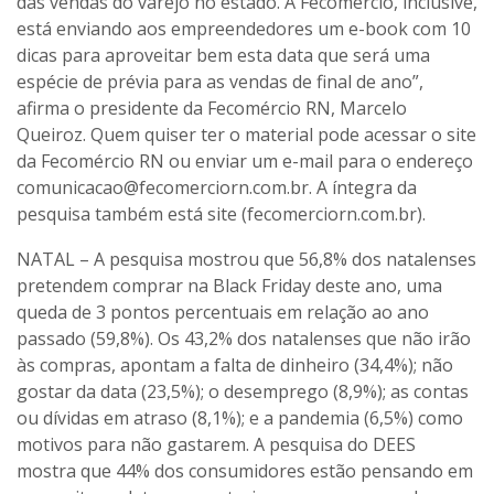
das vendas do varejo no estado. A Fecomércio, inclusive,
está enviando aos empreendedores um e-book com 10
dicas para aproveitar bem esta data que será uma
espécie de prévia para as vendas de final de ano”,
afirma o presidente da Fecomércio RN, Marcelo
Queiroz. Quem quiser ter o material pode acessar o site
da Fecomércio RN ou enviar um e-mail para o endereço
comunicacao@fecomerciorn.com.br. A íntegra da
pesquisa também está site (fecomerciorn.com.br).
NATAL – A pesquisa mostrou que 56,8% dos natalenses
pretendem comprar na Black Friday deste ano, uma
queda de 3 pontos percentuais em relação ao ano
passado (59,8%). Os 43,2% dos natalenses que não irão
às compras, apontam a falta de dinheiro (34,4%); não
gostar da data (23,5%); o desemprego (8,9%); as contas
ou dívidas em atraso (8,1%); e a pandemia (6,5%) como
motivos para não gastarem. A pesquisa do DEES
mostra que 44% dos consumidores estão pensando em