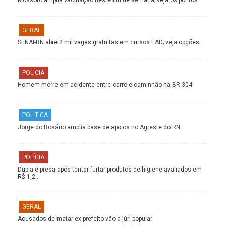
Mossoró amplia vacinação neste fim de semana; veja os pontos
GERAL
SENAI-RN abre 2 mil vagas gratuitas em cursos EAD; veja opções
POLÍCIA
Homem morre em acidente entre carro e caminhão na BR-304
POLÍTICA
Jorge do Rosário amplia base de apoios no Agreste do RN
POLÍCIA
Dupla é presa após tentar furtar produtos de higiene avaliados em
R$ 1,2…
GERAL
Acusados de matar ex-prefeito vão a júri popular