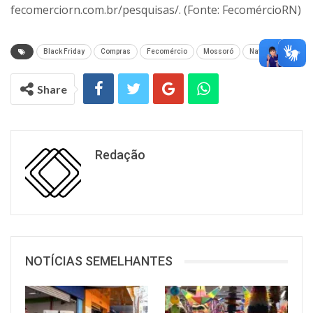
fecomerciorn.com.br/pesquisas/. (Fonte: FecomércioRN)
Black Friday
Compras
Fecomércio
Mossoró
Natal
Share
Redação
NOTÍCIAS SEMELHANTES