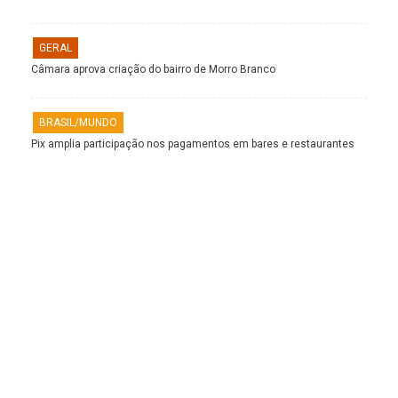
GERAL
Câmara aprova criação do bairro de Morro Branco
BRASIL/MUNDO
Pix amplia participação nos pagamentos em bares e restaurantes