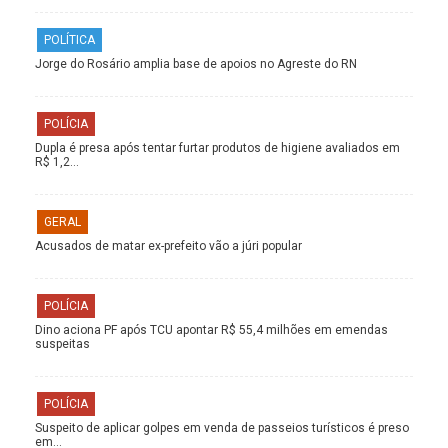
POLÍTICA
Jorge do Rosário amplia base de apoios no Agreste do RN
POLÍCIA
Dupla é presa após tentar furtar produtos de higiene avaliados em
R$ 1,2…
GERAL
Acusados de matar ex-prefeito vão a júri popular
POLÍCIA
Dino aciona PF após TCU apontar R$ 55,4 milhões em emendas
suspeitas
POLÍCIA
Suspeito de aplicar golpes em venda de passeios turísticos é preso
em…