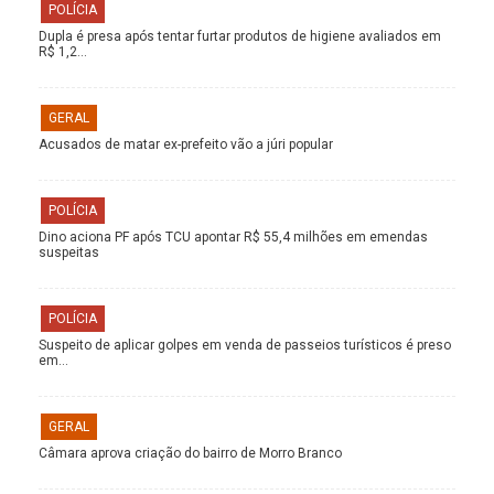
POLÍCIA
Dupla é presa após tentar furtar produtos de higiene avaliados em
R$ 1,2…
GERAL
Acusados de matar ex-prefeito vão a júri popular
POLÍCIA
Dino aciona PF após TCU apontar R$ 55,4 milhões em emendas
suspeitas
POLÍCIA
Suspeito de aplicar golpes em venda de passeios turísticos é preso
em…
GERAL
Câmara aprova criação do bairro de Morro Branco