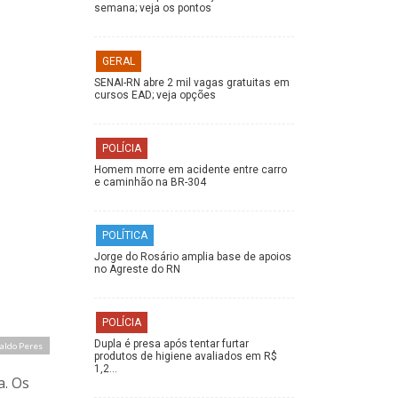
semana; veja os pontos
GERAL
SENAI-RN abre 2 mil vagas gratuitas em
cursos EAD; veja opções
POLÍCIA
Homem morre em acidente entre carro
e caminhão na BR-304
POLÍTICA
Jorge do Rosário amplia base de apoios
no Agreste do RN
POLÍCIA
Dupla é presa após tentar furtar
raldo Peres
produtos de higiene avaliados em R$
1,2…
a. Os