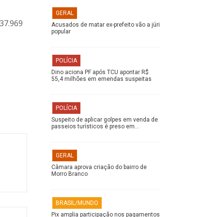
GERAL
37.969
Acusados de matar ex-prefeito vão a júri
popular
POLÍCIA
Dino aciona PF após TCU apontar R$
55,4 milhões em emendas suspeitas
POLÍCIA
Suspeito de aplicar golpes em venda de
passeios turísticos é preso em…
GERAL
Câmara aprova criação do bairro de
Morro Branco
BRASIL/MUNDO
Pix amplia participação nos pagamentos