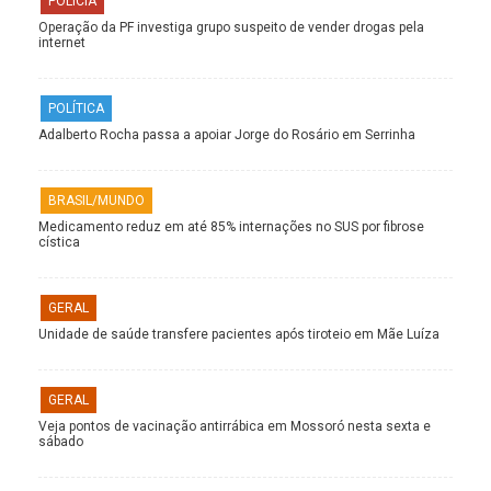
POLÍCIA
Operação da PF investiga grupo suspeito de vender drogas pela
internet
POLÍTICA
Adalberto Rocha passa a apoiar Jorge do Rosário em Serrinha
BRASIL/MUNDO
Medicamento reduz em até 85% internações no SUS por fibrose
cística
GERAL
Unidade de saúde transfere pacientes após tiroteio em Mãe Luíza
GERAL
Veja pontos de vacinação antirrábica em Mossoró nesta sexta e
sábado