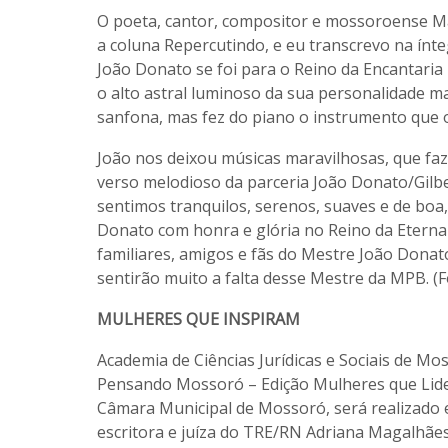
O poeta, cantor, compositor e mossoroense Ma
a coluna Repercutindo, e eu transcrevo na ínte
João Donato se foi para o Reino da Encantaria
o alto astral luminoso da sua personalidade m
sanfona, mas fez do piano o instrumento que 
João nos deixou músicas maravilhosas, que fa
verso melodioso da parceria João Donato/Gilbe
sentimos tranquilos, serenos, suaves e de bo
Donato com honra e glória no Reino da Eterna
familiares, amigos e fãs do Mestre João Donat
sentirão muito a falta desse Mestre da MPB. (
MULHERES QUE INSPIRAM
Academia de Ciências Jurídicas e Sociais de Mo
Pensando Mossoró – Edição Mulheres que Lide
Câmara Municipal de Mossoró, será realizado em
escritora e juíza do TRE/RN Adriana Magalhães 