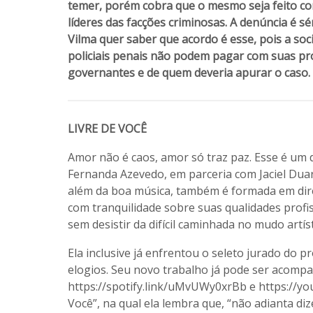
temer, porém cobra que o mesmo seja feito co
líderes das facções criminosas. A denúncia é s
Vilma quer saber que acordo é esse, pois a soc
policiais penais não podem pagar com suas próp
governantes e de quem deveria apurar o caso
LIVRE DE VOCÊ
Amor não é caos, amor só traz paz. Esse é um
Fernanda Azevedo, em parceria com Jaciel Duar
além da boa música, também é formada em dire
com tranquilidade sobre suas qualidades profis
sem desistir da difícil caminhada no mudo artíst
Ela inclusive já enfrentou o seleto jurado do
elogios. Seu novo trabalho já pode ser acompa
https://spotify.link/uMvUWy0xrBb e https://yo
Você”, na qual ela lembra que, “não adianta diz