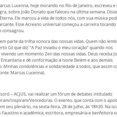
rcus Lucenna, hoje morando no Rio de Janeiro, escreveu e
gra, sobre João Donato que faleceu na última semana. Disse
 Eterna. Ele marcou a vida de todos nós, com sua música po
arcante. Esse Acreano universal começou a carreira tocando
o consagrou.
zem parte da trilha sonora das nossas vidas. Quem não lemb
rto Gil que diz: “A Paz invadiu o meu coração” quando nos
a, vivendo um momento Zen das nossas vidas. Deus receba J
 Encantaria e dê conformação à Ivone Belém e aos demais
o. Minhas condolências e solidariedade à todos, que assim 
Fonte: Marcus Lucenna).
ssoró – ACJUS, vai realizar um fórum de debates intitulado
ram/Inspiram/Vencedoras. O evento, que conta com o apoi
 seu plenário, na sexta-feira, 28 de julho, às 18h30. Na oc
Faustino e acadêmica, escritora, empresária e benfeitora so