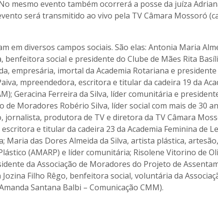
. No mesmo evento também ocorrerá a posse da juíza Adria
vento será transmitido ao vivo pela TV Câmara Mossoró (c
 em diversos campos sociais. São elas: Antonia Maria Alm
, benfeitora social e presidente do Clube de Mães Rita Basíli
a, empresária, imortal da Academia Rotariana e presidente
aiva, mpreendedora, escritora e titular da cadeira 19 da Ac
; Geracina Ferreira da Silva, líder comunitária e president
 de Moradores Robério Silva, líder social com mais de 30 a
o, jornalista, produtora de TV e diretora da TV Câmara Moss
escritora e titular da cadeira 23 da Academia Feminina de Le
 Maria das Dores Almeida da Silva, artista plástica, artesão
ástico (AMARP) e líder comunitária; Risolene Vitorino de Oli
residente da Associação de Moradores do Projeto de Assenta
Jozina Filho Rêgo, benfeitora social, voluntária da Associaç
e: Amanda Santana Balbi – Comunicação CMM).