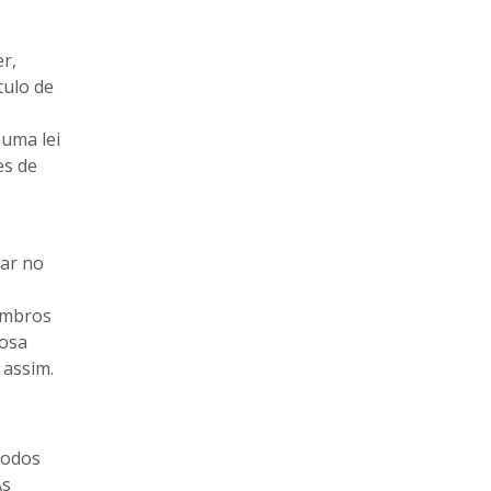
r,
tulo de
 uma lei
es de
sar no
embros
Rosa
 assim.
todos
As