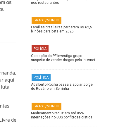
om os
nos restaurantes
te.
BRASIL/MUNDO
Famílias brasileiras perderam R$ 62,5
bilhões para bets em 2025
POLÍCIA
Operação da PF investiga grupo
suspeito de vender drogas pela internet
ernanda,
POLÍTICA
ar aqui
Adalberto Rocha passa a apoiar Jorge
luta,
do Rosário em Serrinha
antes
BRASIL/MUNDO
Medicamento reduz em até 85%
internações no SUS por fibrose cística
Livre de