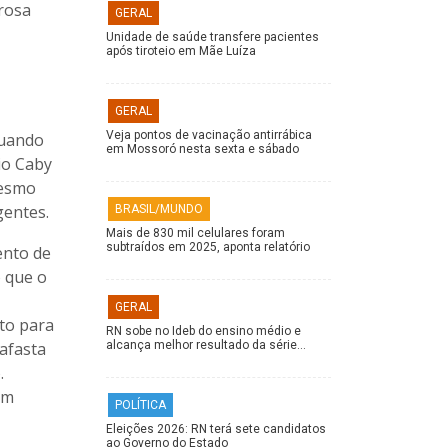
erosa
GERAL
Unidade de saúde transfere pacientes
após tiroteio em Mãe Luíza
GERAL
Veja pontos de vacinação antirrábica
quando
em Mossoró nesta sexta e sábado
io Caby
mesmo
gentes.
BRASIL/MUNDO
Mais de 830 mil celulares foram
subtraídos em 2025, aponta relatório
ento de
o que o
GERAL
to para
RN sobe no Ideb do ensino médio e
afasta
alcança melhor resultado da série…
.
om
POLÍTICA
Eleições 2026: RN terá sete candidatos
ao Governo do Estado