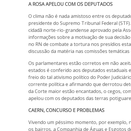
A ROSA APELOU COM OS DEPUTADOS
O clima não é nada amistoso entre os deputad
presidente do Supremo Tribunal Federal (STF). 
cidadã norte-rio-grandense aprovado pela Ass
informações sobre a motivação de sua decisão 
no RN de combate a tortura nos presídios esta
discussão da matéria nas comissões temáticas 
Os parlamentares estão corretos em não aceita
estados é conferido aos deputados estaduais e 
freio do tal ativismo político do Poder Judiciá
corrente política e afirmando que derrotou d
da Corte maior estão encantados, o cegos, com
apelou com os deputados das terras potiguares
CAERN, CONCURSO E PROBLEMAS
Vivendo um péssimo momento, por exemplo, n
os bairros, a Companhia de Águas e Esgotos d