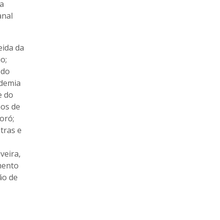
na
anal
eida da
o;
 do
ademia
e do
nos de
oró;
tras e
,
veira,
mento
ão de