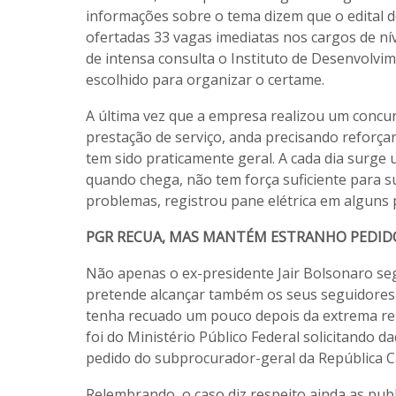
informações sobre o tema dizem que o edital 
ofertadas 33 vagas imediatas nos cargos de nív
de intensa consulta o Instituto de Desenvolvime
escolhido para organizar o certame.
A última vez que a empresa realizou um concu
prestação de serviço, anda precisando reforç
tem sido praticamente geral. A cada dia surge 
quando chega, não tem força suficiente para s
problemas, registrou pane elétrica em alguns
PGR RECUA, MAS MANTÉM ESTRANHO PEDID
Não apenas o ex-presidente Jair Bolsonaro seg
pretende alcançar também os seus seguidores 
tenha recuado um pouco depois da extrema rep
foi do Ministério Público Federal solicitando 
pedido do subprocurador-geral da República Ca
Relembrando, o caso diz respeito ainda as pu