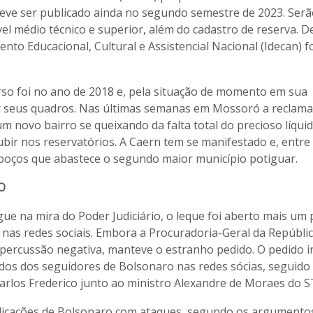
deve ser publicado ainda no segundo semestre de 2023. Ser
el médio técnico e superior, além do cadastro de reserva. D
nto Educacional, Cultural e Assistencial Nacional (Idecan) fo
rso foi no ano de 2018 e, pela situação de momento em sua
ar seus quadros. Nas últimas semanas em Mossoró a reclam
um novo bairro se queixando da falta total do precioso líqui
ubir nos reservatórios. A Caern tem se manifestado e, entre
 poços que abastece o segundo maior município potiguar.
O
ue na mira do Poder Judiciário, o leque foi aberto mais um
nas redes sociais. Embora a Procuradoria-Geral da Repúblic
ercussão negativa, manteve o estranho pedido. O pedido in
dados dos seguidores de Bolsonaro nas redes sócias, seguido
rlos Frederico junto ao ministro Alexandre de Moraes do S
blicações de Bolsonaro com ataques, segundo os argumento