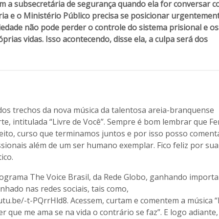
m a subsecretária de segurança quando ela for conversar c
éria e o Ministério Público precisa se posicionar urgentemen
iedade não pode perder o controle do sistema prisional e os
rias vidas. Isso acontecendo, disse ela, a culpa será dos
.
 dos trechos da nova música da talentosa areia-branquense
te, intitulada “Livre de Você”. Sempre é bom lembrar que F
ito, curso que terminamos juntos e por isso posso coment
sionais além de um ser humano exemplar. Fico feliz por sua 
ico.
 programa The Voice Brasil, da Rede Globo, ganhando import
nhado nas redes sociais, tais como,
utu.be/-t-PQrrHld8. Acessem, curtam e comentem a música “
er que me ama se na vida o contrário se faz”. E logo adiante,