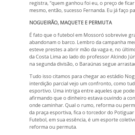
registra, “quem ganhou foi eu, o preço de ficar
mesmo, então, sucesso Fernanda. Eu já faço par
NOGUEIRÃO, MAQUETE E PERMUTA
É fato que o futebol em Mossoró sobrevive g
abandonam o barco. Lembro da campanha memo
esteve prestes a abrir mão da vaga e, no últim
da Costa Lima ao lado do professor Alcindo Jú
na segunda divisão, o Baraúnas segue arrastad
Tudo isso citamos para chegar ao estádio No
interdição parcial vejo um confronto, como tud
esportivo. Uma intriga entre aqueles que pod
afirmando que o dinheiro estava ouvindo a co
onde caminhar. Qual o rumo, reforma ou permut
da praça esportiva, fica o torcedor do Potigu
Futebol, em sua essência, é um esporte coleti
reforma ou permuta.