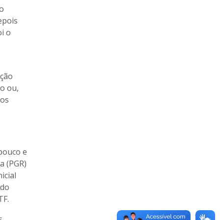
ão
epois
i o
ação
do ou,
 os
 pouco e
a (PGR)
icial
 do
TF.
s