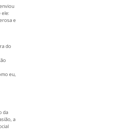
 enviou
 ele:
derosa e
ra do
oão
como eu,
o da
asião, a
cial