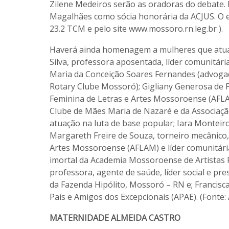
Zilene Medeiros serão as oradoras do debate
Magalhães como sócia honorária da ACJUS. O e
23.2 TCM e pelo site www.mossoro.rn.leg.br ).
Haverá ainda homenagem a mulheres que atuam
Silva, professora aposentada, líder comunitária
Maria da Conceição Soares Fernandes (advogad
Rotary Clube Mossoró); Gigliany Generosa de P
Feminina de Letras e Artes Mossoroense (AFLAM)
Clube de Mães Maria de Nazaré e da Associação
atuação na luta de base popular; Iara Monteir
Margareth Freire de Souza, torneiro mecânico, 
Artes Mossoroense (AFLAM) e líder comunitária;
imortal da Academia Mossoroense de Artistas Pl
professora, agente de saúde, líder social e p
da Fazenda Hipólito, Mossoró – RN e; Francisca 
Pais e Amigos dos Excepcionais (APAE). (Font
MATERNIDADE ALMEIDA CASTRO