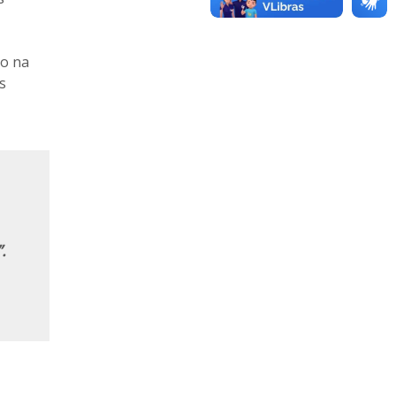
ho na
s
.