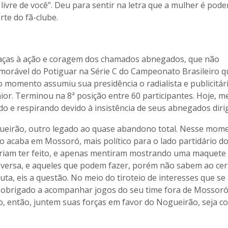
 livre de você”. Deu para sentir na letra que a mulher é pod
te do fã-clube.
raças à ação e coragem dos chamados abnegados, que não
rável do Potiguar na Série C do Campeonato Brasileiro 
o momento assumiu sua presidência o radialista e publicitár
nior. Terminou na 8ª posição entre 60 participantes. Hoje, 
o e respirando devido à insistência de seus abnegados diri
gueirão, outro legado ao quase abandono total. Nesse mom
o acaba em Mossoró, mais político para o lado partidário d
eriam ter feito, e apenas mentiram mostrando uma maquete
nversa, e aqueles que podem fazer, porém não sabem ao cer
a, eis a questão. No meio do tiroteio de interesses que se 
ar obrigado a acompanhar jogos do seu time fora de Mossoró
vo, então, juntem suas forças em favor do Nogueirão, seja c