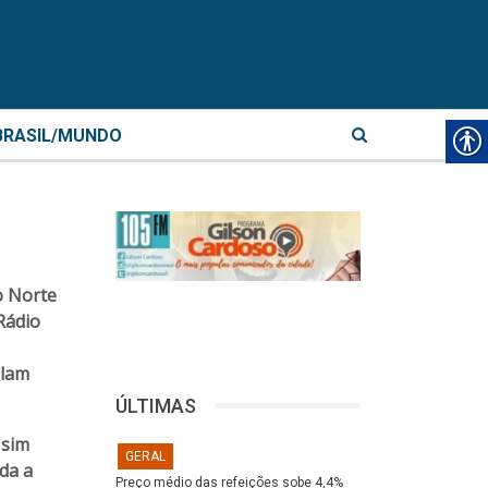
BRASIL/MUNDO
o Norte
Rádio
alam
ÚLTIMAS
 sim
GERAL
da a
Preço médio das refeições sobe 4,4%