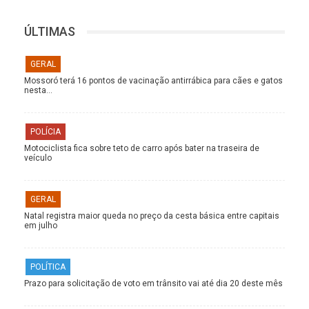
ÚLTIMAS
GERAL
Mossoró terá 16 pontos de vacinação antirrábica para cães e gatos
nesta…
POLÍCIA
Motociclista fica sobre teto de carro após bater na traseira de
veículo
GERAL
Natal registra maior queda no preço da cesta básica entre capitais
em julho
POLÍTICA
Prazo para solicitação de voto em trânsito vai até dia 20 deste mês