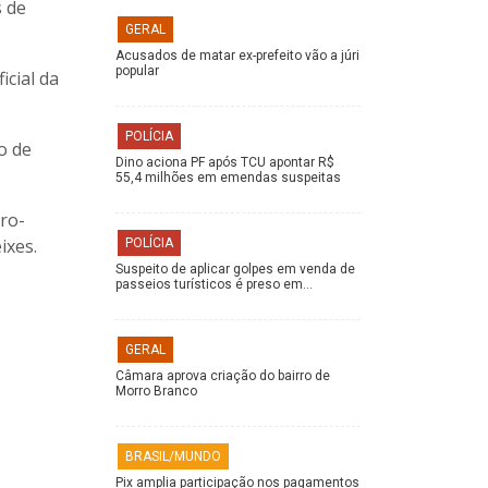
s de
GERAL
Acusados de matar ex-prefeito vão a júri
popular
icial da
POLÍCIA
o de
Dino aciona PF após TCU apontar R$
55,4 milhões em emendas suspeitas
ro-
ixes.
POLÍCIA
Suspeito de aplicar golpes em venda de
passeios turísticos é preso em…
GERAL
Câmara aprova criação do bairro de
Morro Branco
BRASIL/MUNDO
Pix amplia participação nos pagamentos