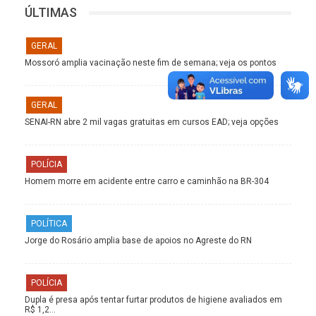
ÚLTIMAS
GERAL
Mossoró amplia vacinação neste fim de semana; veja os pontos
GERAL
SENAI-RN abre 2 mil vagas gratuitas em cursos EAD; veja opções
POLÍCIA
Homem morre em acidente entre carro e caminhão na BR-304
POLÍTICA
Jorge do Rosário amplia base de apoios no Agreste do RN
POLÍCIA
Dupla é presa após tentar furtar produtos de higiene avaliados em
R$ 1,2…