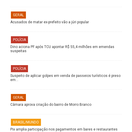
GERAL
Acusados de matar ex-prefeito vão a júri popular
POLÍCIA
Dino aciona PF após TCU apontar R$ 55,4 milhões em emendas
suspeitas
POLÍCIA
Suspeito de aplicar golpes em venda de passeios turísticos é preso
em…
GERAL
Câmara aprova criação do bairro de Morro Branco
BRASIL/MUNDO
Pix amplia participação nos pagamentos em bares e restaurantes